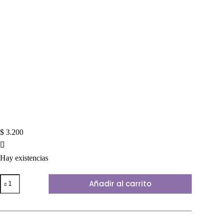
$
3.200
Hay existencias
LAPIZ
Añadir al carrito
SAMMY
TONO
SALMON
cantidad