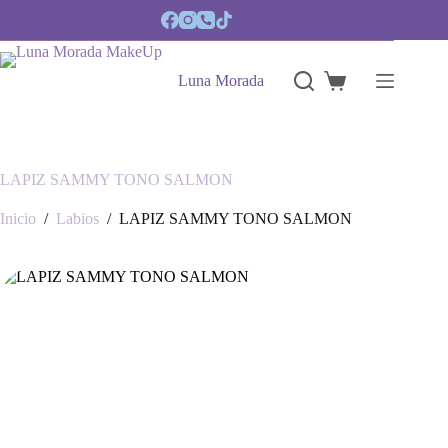
Saltar
al
contenido
Luna Morada
Carro
de
compra
LAPIZ SAMMY TONO SALMON
Inicio
/
Labios
/
LAPIZ SAMMY TONO SALMON