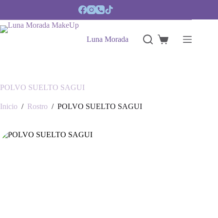
Saltar
al
contenido
Luna Morada
Carro
de
compra
POLVO SUELTO SAGUI
Inicio
/
Rostro
/
POLVO SUELTO SAGUI