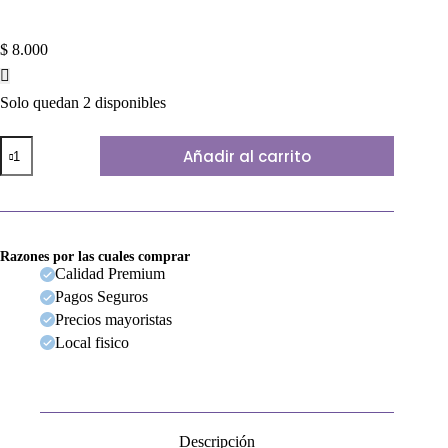
$
8.000
Solo quedan 2 disponibles
POLVO
Añadir al carrito
SUELTO
SAGUI
cantidad
Razones por las cuales comprar
Calidad Premium
Pagos Seguros
Precios mayoristas
Local fisico
Descripción