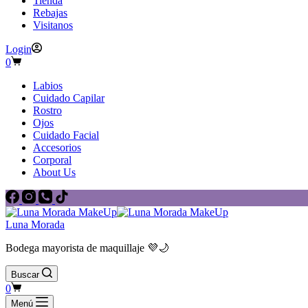
Tienda
Rebajas
Visitanos
Login
Carro
0
de
compra
Labios
Cuidado Capilar
Rostro
Ojos
Cuidado Facial
Accesorios
Corporal
About Us
Luna Morada
Bodega mayorista de maquillaje 💜🌙
Buscar
Carro
0
de
Menú