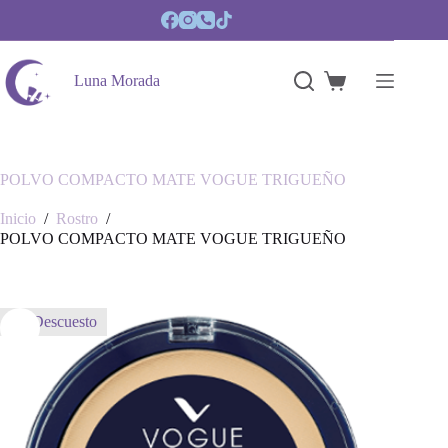
Saltar
al
contenido
Luna Morada
Carro
de
compra
POLVO COMPACTO MATE VOGUE TRIGUEÑO
Inicio
/
Rostro
/
POLVO COMPACTO MATE VOGUE TRIGUEÑO
En Descuesto