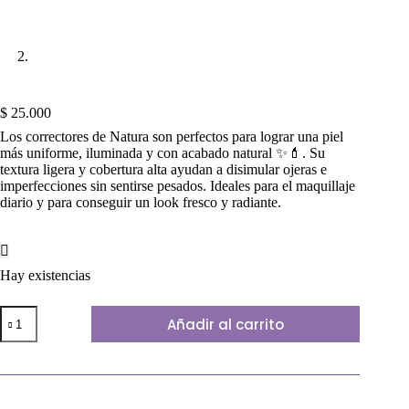
$
25.000
Los correctores de Natura son perfectos para lograr una piel
más uniforme, iluminada y con acabado natural ✨💄. Su
textura ligera y cobertura alta ayudan a disimular ojeras e
imperfecciones sin sentirse pesados. Ideales para el maquillaje
diario y para conseguir un look fresco y radiante.
Hay existencias
CORRECTOR
Añadir al carrito
NATURA
TONO
#30
cantidad