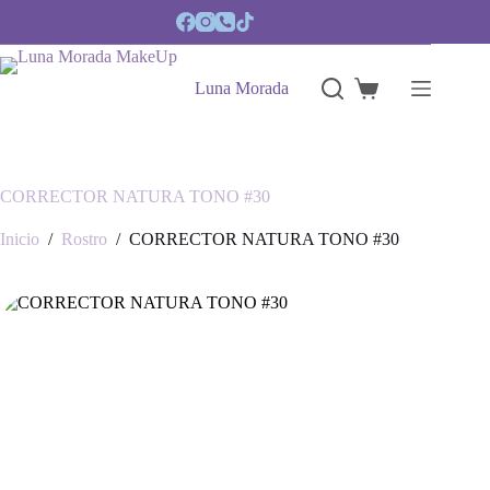
Saltar
al
contenido
Luna Morada
Carro
de
compra
CORRECTOR NATURA TONO #30
Inicio
/
Rostro
/
CORRECTOR NATURA TONO #30