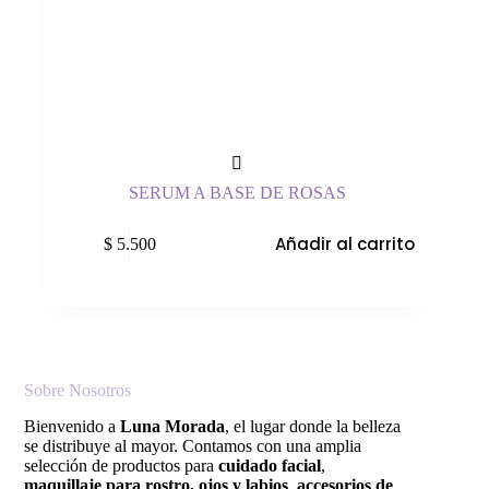
SERUM A BASE DE ROSAS
Añadir al carrito
$
5.500
Sobre Nosotros
Bienvenido a
Luna Morada
, el lugar donde la belleza
se distribuye al mayor. Contamos con una amplia
selección de productos para
cuidado facial
,
maquillaje para rostro, ojos y labios
,
accesorios de