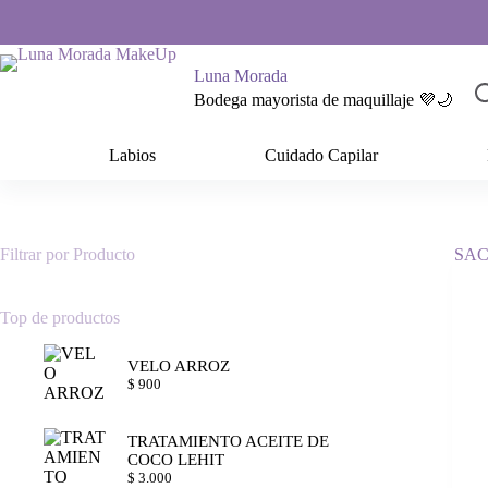
Saltar
al
contenido
Luna Morada
Bodega mayorista de maquillaje 💜🌙
Labios
Cuidado Capilar
Filtrar por Producto
Top de productos
VELO ARROZ
$
900
TRATAMIENTO ACEITE DE
COCO LEHIT
$
3.000